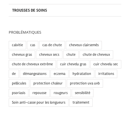
TROUSSES DE SOINS
PROBLÉMATIQUES
calvitie
cas
cas de chute
cheveux clairsemés
cheveux gras
cheveux secs
chute
chute de cheveux
chute de cheveux extrême
cuir chevelu gras
cuir chevelu sec
de
démangeaisons
eczema
hydratation
irritations
pellicules
protection chaleur
protection uva uvb
psoriasis
repousse
rougeurs
sensibilité
Soin anti-casse pour les longueurs
traitement