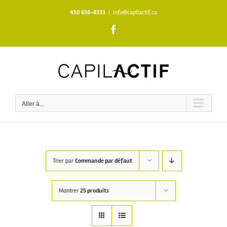
Skip
450 656-8333
|
info@capilactif.ca
to
content
Facebook
Aller à...
Trier par
Commande par défaut
Montrer
25 produits