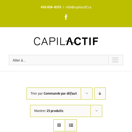
Skip
450 656-8333
|
info@capilactif.ca
to
content
Facebook
Aller à...
Trier par
Commande par défaut
Montrer
25 produits