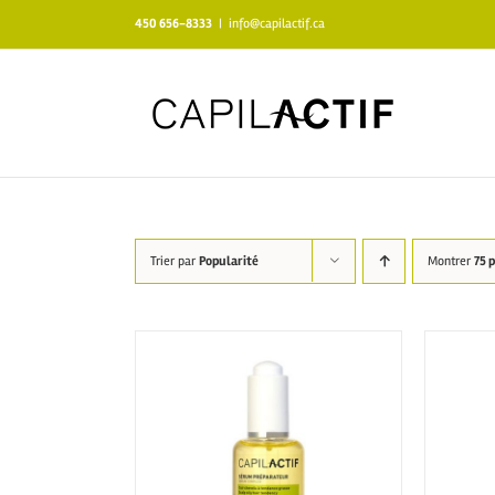
Skip
450 656-8333
|
info@capilactif.ca
to
content
Trier par
Popularité
Montrer
75 