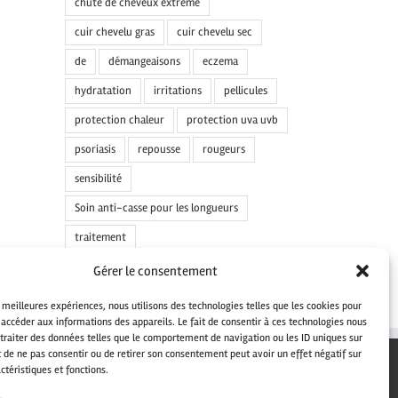
chute de cheveux extrême
cuir chevelu gras
cuir chevelu sec
de
démangeaisons
eczema
hydratation
irritations
pellicules
protection chaleur
protection uva uvb
psoriasis
repousse
rougeurs
sensibilité
Soin anti-casse pour les longueurs
traitement
Gérer le consentement
s meilleures expériences, nous utilisons des technologies telles que les cookies pour
 accéder aux informations des appareils. Le fait de consentir à ces technologies nous
traiter des données telles que le comportement de navigation ou les ID uniques sur
it de ne pas consentir ou de retirer son consentement peut avoir un effet négatif sur
ctéristiques et fonctions.