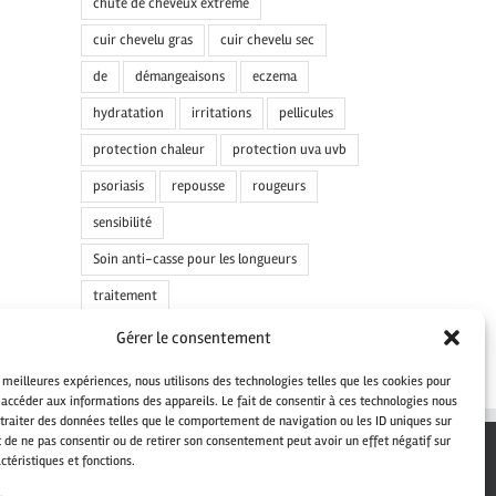
chute de cheveux extrême
cuir chevelu gras
cuir chevelu sec
de
démangeaisons
eczema
hydratation
irritations
pellicules
protection chaleur
protection uva uvb
psoriasis
repousse
rougeurs
sensibilité
Soin anti-casse pour les longueurs
traitement
Gérer le consentement
s meilleures expériences, nous utilisons des technologies telles que les cookies pour
 accéder aux informations des appareils. Le fait de consentir à ces technologies nous
traiter des données telles que le comportement de navigation ou les ID uniques sur
it de ne pas consentir ou de retirer son consentement peut avoir un effet négatif sur
ctéristiques et fonctions.