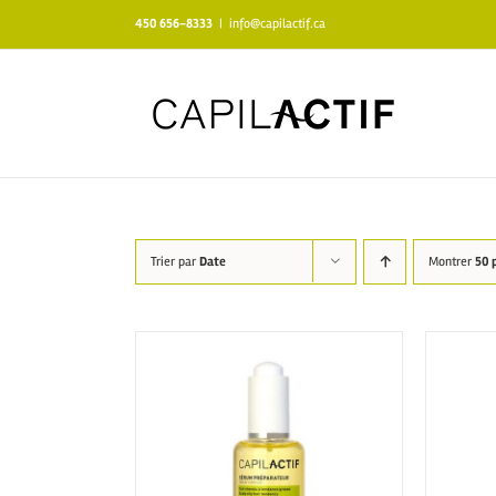
Skip
450 656-8333
|
info@capilactif.ca
to
content
Trier par
Date
Montrer
50 