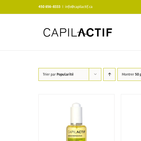
Skip
450 656-8333
|
info@capilactif.ca
to
content
Trier par
Popularité
Montrer
50 