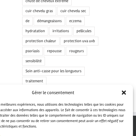
chute de cheveux extrême
cuir chevelu gras
cuir chevelu sec
de
démangeaisons
eczema
hydratation
irritations
pellicules
protection chaleur
protection uva uvb
psoriasis
repousse
rougeurs
sensibilité
Soin anti-casse pour les longueurs
traitement
Gérer le consentement
s meilleures expériences, nous utilisons des technologies telles que les cookies pour
 accéder aux informations des appareils. Le fait de consentir à ces technologies nous
traiter des données telles que le comportement de navigation ou les ID uniques sur
it de ne pas consentir ou de retirer son consentement peut avoir un effet négatif sur
ctéristiques et fonctions.