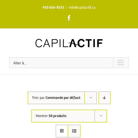
Skip
450 656-8333
|
info@capilactif.ca
to
content
Facebook
Aller à...
Trier par
Commande par défaut
Montrer
50 produits