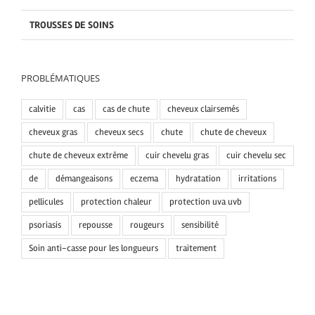
TROUSSES DE SOINS
PROBLÉMATIQUES
calvitie
cas
cas de chute
cheveux clairsemés
cheveux gras
cheveux secs
chute
chute de cheveux
chute de cheveux extrême
cuir chevelu gras
cuir chevelu sec
de
démangeaisons
eczema
hydratation
irritations
pellicules
protection chaleur
protection uva uvb
psoriasis
repousse
rougeurs
sensibilité
Soin anti-casse pour les longueurs
traitement