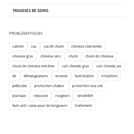
TROUSSES DE SOINS
PROBLÉMATIQUES
calvitie
cas
cas de chute
cheveux clairsemés
cheveux gras
cheveux secs
chute
chute de cheveux
chute de cheveux extrême
cuir chevelu gras
cuir chevelu sec
de
démangeaisons
eczema
hydratation
irritations
pellicules
protection chaleur
protection uva uvb
psoriasis
repousse
rougeurs
sensibilité
Soin anti-casse pour les longueurs
traitement