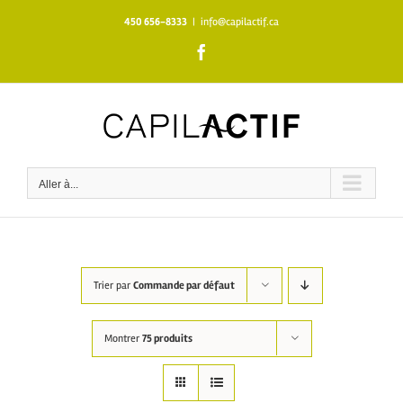
Skip
450 656-8333
|
info@capilactif.ca
to
content
Facebook
Aller à...
Trier par
Commande par défaut
Montrer
75 produits