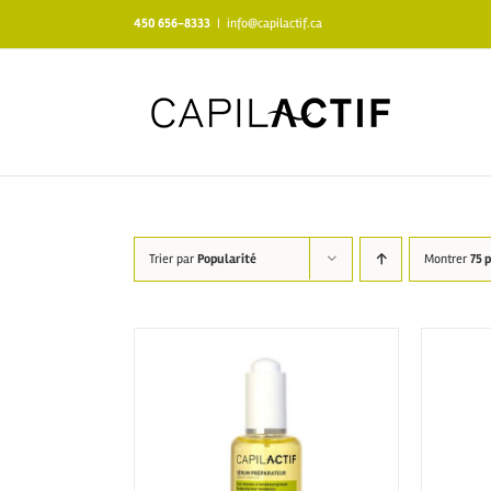
Skip
450 656-8333
|
info@capilactif.ca
to
content
Trier par
Popularité
Montrer
75 