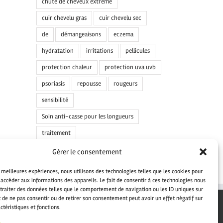
chute de cheveux extrême
cuir chevelu gras
cuir chevelu sec
de
démangeaisons
eczema
hydratation
irritations
pellicules
protection chaleur
protection uva uvb
psoriasis
repousse
rougeurs
sensibilité
Soin anti-casse pour les longueurs
traitement
Gérer le consentement
s meilleures expériences, nous utilisons des technologies telles que les cookies pour
 accéder aux informations des appareils. Le fait de consentir à ces technologies nous
traiter des données telles que le comportement de navigation ou les ID uniques sur
it de ne pas consentir ou de retirer son consentement peut avoir un effet négatif sur
ctéristiques et fonctions.